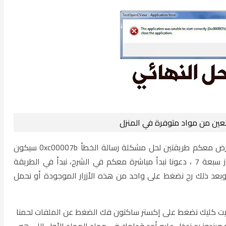
عين من مواد متوفرة في المنزل
السلام عليكم. اليوم شاء الله سوف نستعرض معكم طريقتين لحل مشكلة رسالة الخطأ 0xc00007b سيكون
إن شاء الله الحل وندوز عشر 10 أو ويندوز سبعة 7 ، دعونا نبدأ مباشرة معكم في الشرح، نبدأ في الطريقة
بعد ذلك رح نضغط على واحد من هذه الأزرار الموجودة أو نحمل
ايت كليك نضغط على إكستر ساكتون فك الضغط عن الملفات لحمنا
ويندوز رح ندخل عليه أحد قدامك في مجلد المجلد الأول اللي هو