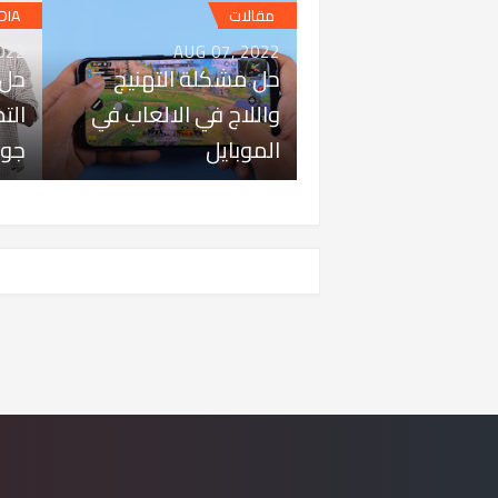
مقالات
DIA
022
AUG 07, 2022
حل مشكلة التهنيج
حل 
واللاج في الالعاب في
الت
الموبايل
جوا