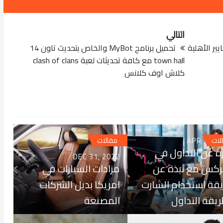
التالي
ير الأهلية
تحميل برنامج MyBot والخاص بتحديث تاون 14
town hall مع كافة تحديثات لعبة clash of clans
كلاش اوف كلانس
APR 30, 2
لات
مقالات
ة عن التداول في
DEC 31, 2022
ركس مع نبذه عن
مزادات السيارات في
قة استخدام الشارت
امريكا بديل الشركات
يقة التداول
المصنعة