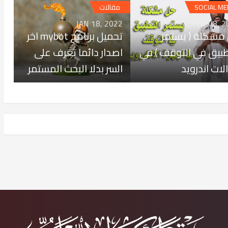
SOCIAL ME
مقالات
JAN 18, 2022
FEB 08, 2
مشكلة ( يستمر
تحميل برنامج mybot اخر
طبيق في التوقف ) في
اصدار دائما تعرف على
لات اندرويد
السر بدلا البحث المستمر