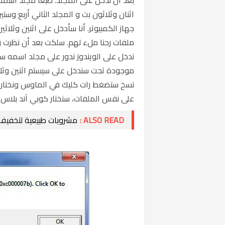
اثنان وثلاثون بت و المجلد الثاني أربع وس
جهاز الكمبيوتر. أنا سأدخل على اثنين وث
ملفات رحنا ملء لهم. سلكت بعد أن نظرت ر
ندخل على الويندوز ندور على مجلد اسمه سي
موجودة تحت سندخل على سيستم اثنين وثلاثين
نسخ ستضغط رات كليك في الماوس ونختار ل
على نفس الملفات، سنختار كوبي آند بلاس لن
ALSO READ :
مشروبات طبيعية لتخفيف 