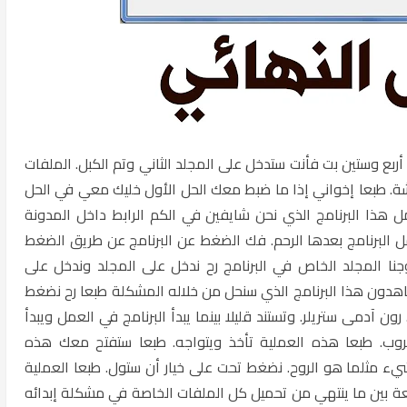
أربع وستين بت فأنت ستدخل على المجلد الثاني وتم الكبل. الملفات
شة. طبعا إخواني إذا ما ضبط معك الحل الأول خليك معي في الحل
ل هذا البرنامج الذي نحن شايفين في الكم الرابط داخل المدونة
البرنامج بعدها الرحم. فك الضغط عن البرنامج عن طريق الضغط
وجنا المجلد الخاص في البرنامج رح ندخل على المجلد وندخل على
اهدون هذا البرنامج الذي سنحل من خلاله المشكلة طبعا رح نضغط
ون آدمى ستريلر. وتستند قليلا بينما يبدأ البرنامج في العمل ويبدأ
وب. طبعا هذه العملية تأخذ ويتواجه. طبعا ستفتح معك هذه
يء مثلما هو الروح. نضغط تحت على خيار أن ستول. طبعا العملية
 بين ما ينتهي من تحميل كل الملفات الخاصة في مشكلة إبدائه