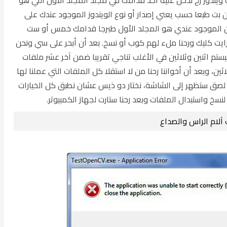
تين بت طبعا حسب يعني إصدار أو نوع الويندوز الموجود عندك على
لاثين الموجود عندي هو المجلد الأول طبرجا قدامك خمس أو ست
ايت كليك ورحنا ملء لهم كوب أو نسخ. بعد أن أبحر على سي ونحن
ستم اثنين وثلاثين في الأغلب تناجي تقريبا ضمن آخر عشر ملفات
، وبعد أن أخواننا رحنا من لا استقلا كل الملفات التي عملنا لها
صق ستظهر إلى الشاشة، نختار دو ذيس عشان نطبق كل الخيارات
سخ واستبدال الملفات وبعد رحنا ستارت لجهاز الكمبيوتر.
آلام الراس والصداع