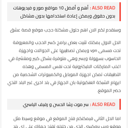
ALSO READ :
أهم و أفضل 10 مواقع صور و فيديوهات
بدون حقوق ويمكن إعادة استخدامها بدون مشاكل
وسنقدم لكم الان اهم حلول مشكلة حجب موقع قصة عشق
الحل الاول يمكنك تثبيت بعض برامج كسر الحجب والمعروفة
تحت مسمى vpn ويمكن تصطيبها على الجوالات واجهزة
الحاسوب بسهولة ويسر وهي متوفرة بشكل كبير ومنتشرة في
اغلب الماركتات الاليكترونية تحت نفس المسمى وهذه
التطبيقات تمكن اجهزة الموبايل والكمبيوترات الشخصية من
ايهام الشبكة العنكبوتية بان الجهاز في بلد اخرى غير البلد التذي
حضر الموقع.
ALSO READ :
سر موت رشا الحسن و رفيف الياسري
اما الحل الثاني فيمكنكم فتح الموقع في موقع وسيط مثل
موقع ويب بروكسي الذي من خلاله تفتح جهازك على اي بلد