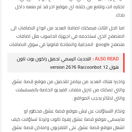
تختاره انت وتتابع من خلاله اي موقع اخر قد تم منعه داخل
بلدك.
اما الحل الثالث فيمكنك اضافة العديد من انواع الاضافات الى
المتصفح الذي تستخدمه في اجهزة الحاسوب مثل اضافات
متصفح google المجانية والمتاحة قانونيا في سوق الاضافات
ALSO READ :
التحديث الرسمي تحميل راكون بوت تاون
هول 12 version 2676 Raccoonbot
واخيرا هناك العديد من برنامج للتحميل من موقع قصة عشق
والتي تمكنك من تنزيل ملفات الفيديو الخاصة بالمسلسلات
والتي لاتتاثر بحجب المواقع .
وتكثر التساؤلات عن ليش موقع قصة عشق محظور او
مايسمى موقع قصة عشق زهرة تالوت وتردنا تساؤلات كيف
اشغل موقع قصة عشق على التلفزيون واماكن قصة عشق