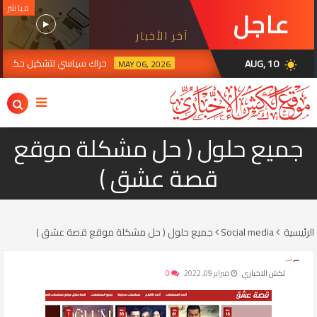
مباشر
عاجل
آخر الأخبار
AUG, 10
حراك سياسي لتشكيل حكومة الزيدي
MAY 06, 2026
wb_sunny
2026
جميع حلول ( حل مشكلة موقع
قصة عشق )
الرئيسية
Social media
جميع حلول ( حل مشكلة موقع قصة عشق )
لكش الاخباري
فبراير 09, 2022
0