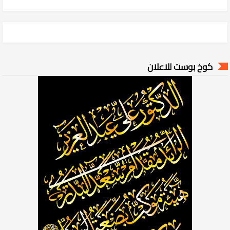
كوخ بوست للاعلان