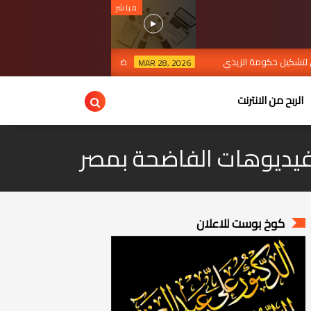
مباشر
ة الزيدي
ضربات جوية في نينوى وكركوك توقع قتلى وجرحى وتث
MAR 28, 2026
الربح من الانترنت
فيديوهات الفاضحة بمصر
كوخ بوست للاعلان