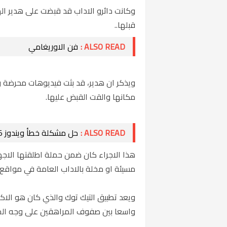
وكانت دائرو الاداب قد قبضت على هدير ا
قبلها..
ALSO READ :
فن الاوريغامي
ويذكر ان هدير، قد بثت فيديوهات محرضة 
مكانها والقت القبض عليها.
ALSO READ :
حل مشكلة خطأ ويندوز 0x80004005
هذا الاجراء كان ضمن حملة اطلقتها الاج
مسيئة او مخلة بالاداب العامة في مواقع 
ويعد تطبيق التيك توك والذي كان هو الاكثر
واسعا بين صفوف المراهقين على وجه ال