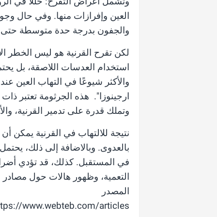
وتشمل أعراض التقرح: خللا في الرؤ
العين وإفرازات منها. وفي حال وجو
والجفون بدرجة حدة متوسطة حتى ش
لكن تقرح القرنية هو ليس الخطر ال
استخدام العدسات اللاصقة، بل يحت
والأكثر شيوعًا في التهاب العين 
ارجينوزا". هذه الجرثومة تعتبر ذات
وتملك قدرة على تدمير القرنية، والأ
نتيجة للالتهاب في القرنية يمكن أن 
بالعدوى. وبالاضافة إلى ذلك، يحتم
في المستقبل. كذلك، قد تؤدي أضرار
التعمية، وظهور هالات حول مصادر ا
المصدر
https://www.webteb.com/articles/تحذير-من-اضرار-العدسات-اللاصقة_3