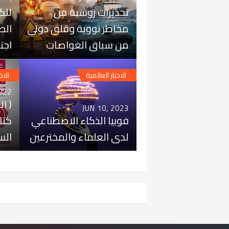
تحذيرات روسية من
للك
مخاطر نووية وقلق دولي
الص
من سباق الغواصات
اجت
الاخبار العالمية
الاخ
022
( ا
JUN 10, 2023
فوبيا الذكاء الاصطناعي
كتا
لدى العلماء والمخترعين
الس