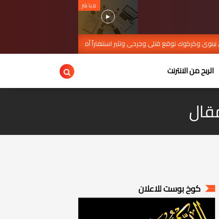
مباشر
وى وكركوك توقع قتلى وجرحى وتثير استنفاراً أمنياً
تصاعد ا
MAR 28, 2026
الربح من الانترنت
مقال
كوخ بوست للاعلان